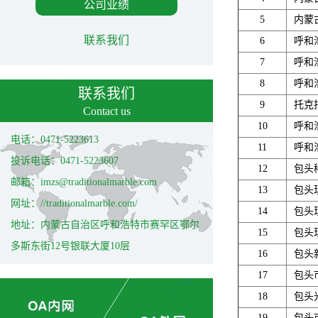
公司业绩
5
内蒙
联系我们
6
呼和
7
呼和
8
呼和
联系我们
9
托克
Contact us
10
呼和
电话：0471-5223613
11
呼和
投诉电话：0471-5223607
12
包头
邮箱：imzs@traditionalmarble.com
13
包头
网址：//traditionalmarble.com/
14
包头
地址：内蒙古自治区呼和浩特市赛罕区鄂尔
15
包头
多斯东街12号银联大厦10层
16
包头
17
包头
18
包头
19
包头