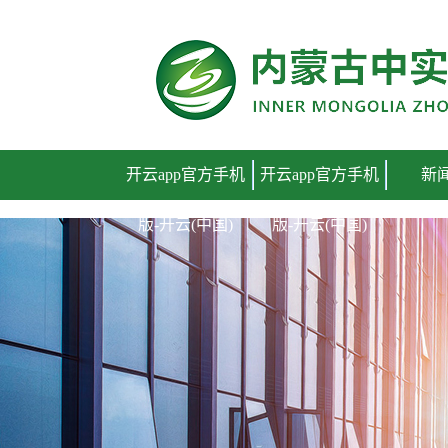
开云app官方手机版
开云app官方手机
开云app官方手机
新
版-开云(中国)
版-开云(中国)