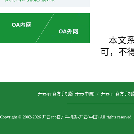
本文
可，不
开云app官方手机版-开云(中国)
/
开云app官方手机
Copyright © 2002-2026 开云app官方手机版-开云(中国) All rights reserved.