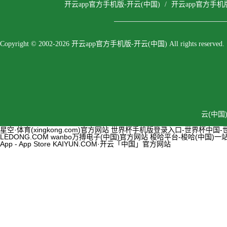
开云app官方手机版-开云(中国)
/
开云app官方手机
Copyright © 2002-2026 开云app官方手机版-开云(中国) All rights reserved.
云(中
星空·体育(xingkong.com)官方网站
世界杯手机版登录入口-世界杯中国-
LEDONG.COM
wanbo万搏电子(中国)官方网站
梭哈平台-梭哈(中国)一
App - App Store
KAIYUN.COM·开云「中国」官方网站