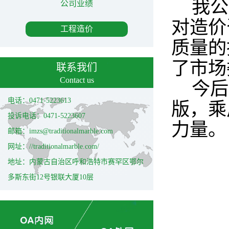
我公
公司业绩
对造价
工程造价
质量的
了市场
联系我们
Contact us
今后
电话：0471-5223613
版，乘
投诉电话：0471-5223607
力量。
邮箱：imzs@traditionalmarble.com
网址：//traditionalmarble.com/
地址：内蒙古自治区呼和浩特市赛罕区鄂尔
多斯东街12号银联大厦10层