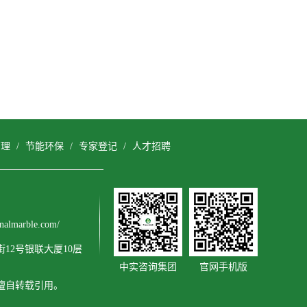
管理
/
节能环保
/
专家登记
/
人才招聘
almarble.com/
12号银联大厦10层
中实咨询集团
官网手机版
得擅自转载引用。