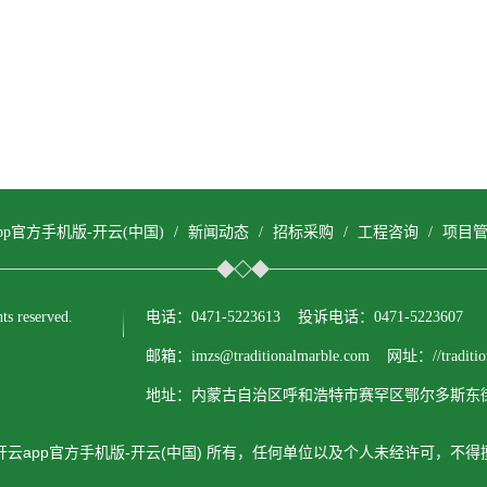
pp官方手机版-开云(中国)
/
新闻动态
/
招标采购
/
工程咨询
/
项目
 reserved.
电话：0471-5223613 投诉电话：0471-5223607
邮箱：imzs@traditionalmarble.com 网址：//tradition
地址：内蒙古自治区呼和浩特市赛罕区鄂尔多斯东街
云app官方手机版-开云(中国) 所有，任何单位以及个人未经许可，不