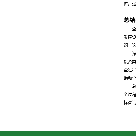
位，
总结
发挥
题。
投资
全过程
询和
全过
标咨