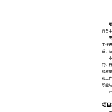
具备
工作
系，
门进
和质
和工
职能
项目