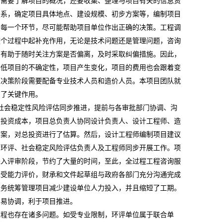
员需要了解项目的概况，还要收集、整理与项目有关的信息资
联系，确定项目具体地点、建设规模、初步方案等，编制项目
的每一个环节，尽可能帮助项目单位作出正确的决策。工程调
整个过程中起补充作用，无论是技术问题还是管理问题，咨询
，有助于随时关注方案是否偏离，及时采取纠偏措施。因此，
降低项目的不确定性，项目产生变化，项目的费用也会跟着变
资决策阶段需要配备专业技术人员和造价人员。本项目团队就
到了关键作用。
社会稳定性风险评估同步推进，提前与各审批部门协调、沟
制投资成本，项目总负责人协同设计负责人、设计工程师、造
方案，对总投资进行了估算。然后，设计工程师编制项目建议
、环评、社会稳定风险评估负责人及工程师同步开展工作。项
进入评审阶段，节约了大量的时间，至此，全过程工程咨询服
承受能力评价，财承和文件起草组与政府各部门充分沟通完成
服务统筹管理项目减少建设单位人力投入，并且缩短了工期。
容易协调，利于项目推进。
过程也存在诸多问题。如受专业限制，环评单位属于联合单