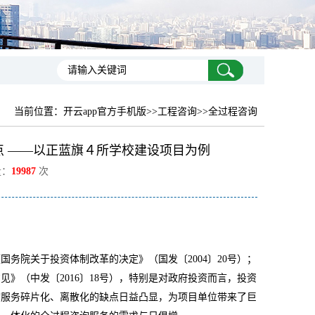
当前位置：
开云app官方手机版
>>工程咨询>>全过程咨询
 ——以正蓝旗４所学校建设项目为例
量：
19987
次
《国务院关于投资体制改革的决定》（国发〔
2004
〕
20
号）；
意见》（中发〔
2016
〕
18
号），特别是对政府投资而言，投资
询服务碎片化、离散化的缺点日益凸显，为项目单位带来了巨