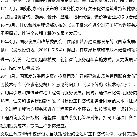
扰，甚至影响了项目建设的进度和投资计划。项目单位对综合性、跨阶段
017
年
2
月，国务院办公厅发布的《国务院办公厅关于促进建筑业持续健康
询。鼓励投资咨询、勘察、设计、监理、招标代理、造价等企业采取联合经
018
年
3
月，住房和城乡建设部发布的《关于征求推进全过程工程咨询服务
组织模式，推进全过程工程咨询服务发展”。
019
年
3
月，国家发展和改革委员会、住房和城乡建设部发布的《国家发展
意见
》（发改投资规〔
2019
〕
515
号）提出，在房屋建筑和市政基础设施领
，进一步完善工程建设组织模式，创新咨询服务组织实施方式，大力发展
模式，推动高质量发展。
020
年
4
月，国家发改委固定资产投资司及住建部建筑市场监管司联合发布
服务技术标准（征求意见稿）〉意见的函》）（以下简称《技术标准》）
容，切实引导和推进全过程工程咨询服务发展。同时，通过细化咨询服务
018
年，住房和城乡建设部印发了《建设工程咨询服务合同示范文本（征
验，全过程工程咨询服务渗透在工程项目各个环节，如投资决策、设计咨
程工程咨询服务应根据工程整体，建立系统化管理对策，控制工程项目各
，控制投资成本，提高工程整体效益。
本文以正蓝旗
4
所学校建设项目决策阶段的全过程工程咨询为例，探讨实践