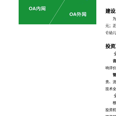
建设
元；
仑幼
投资
响评
责、
技术
投资