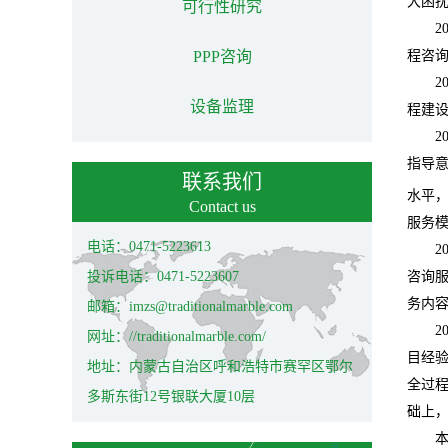
大困
可行性研究
2
PPP咨询
程咨
2
设备监理
程建设
2
指导
联系我们
水平
Contact us
服务
电话：0471-5223613
2
投诉电话：0471-5223607
咨询
务内
邮箱：imzs@traditionalmarble.com
2
网址：//traditionalmarble.com/
目经
地址：内蒙古自治区呼和浩特市赛罕区鄂尔
全过
多斯东街12号银联大厦10层
础上