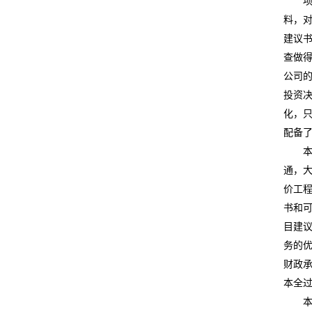
料，
建议
查做
公司
投资
化，
配备
通，
价工
书和
目建
务的
财政
本全