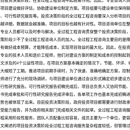
项目投资决策阶段，在全过程工程咨询中起统筹作用。因此，专业咨询人
对项目建设做好评估，协助建设单位制定方案。项目组要与建设单位保持
书、可行性研究报告等。投资决策阶段的全过程工程咨询要深入分析项目
得越详细，数据就会越准确，项目的目标也越有针对性。项目咨询单位在
的专业人员都可以及时参与解决。全过程工程咨询贯穿整个投资决策阶段
决策阶段少不了全过程工程咨询人员的加入。全过程工程咨询主要目的是
只有做好成本预算，才能降低成本，实现项目效益的最大化。因此，在投
了专业的技术人员和造价工程师，他们对建设方案的制定和成本的控制起
本文涉及的
4
个公益性项目，在项目方案基本确定的情况下，节能、环评、
大大缩短了工期。推进项目前期手续时，为了快速、准确地确定方案，控
程师进行了充分的现场调研，与项目建设单位通过会议形式确定初步建设
可行性研究报告。可行性研究报告初稿完成后，项目总负责人又协同节能
议书完成审批和可行性研究报告完成评审后，各单项工作也基本完成初稿
优势也被体现了出来。目前投资决策阶段，政府投资项目都需要进行财政
承受能力报告，并为政府相关部门完成相关文件的起草。全过程工程咨询
过程采用阶段性服务，团队人员配备比较容易，成员主要为一个单位，更
本文阐述的项目投资决策阶段全过程工程咨询服务复杂程度较低，但管理