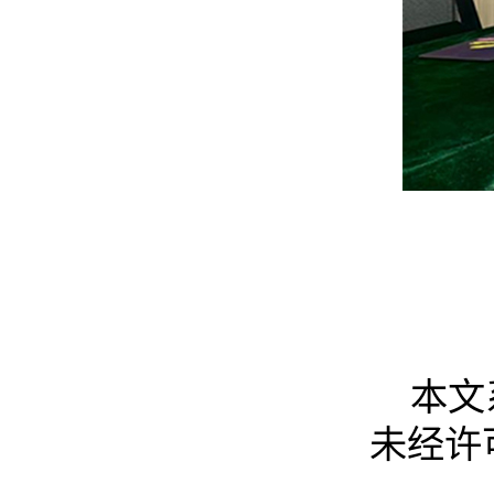
本文
未经许