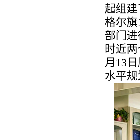
起组建
格尔旗
部门进
时近两
月13
水平规