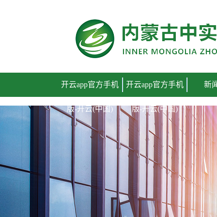
开云app官方手机版
开云app官方手机
开云app官方手机
新
版-开云(中国)
版-开云(中国)