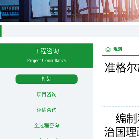
规划
工程咨询
Project Consultancy
准格尔
规划
项目咨询
评估咨询
编制
全过程咨询
治国理