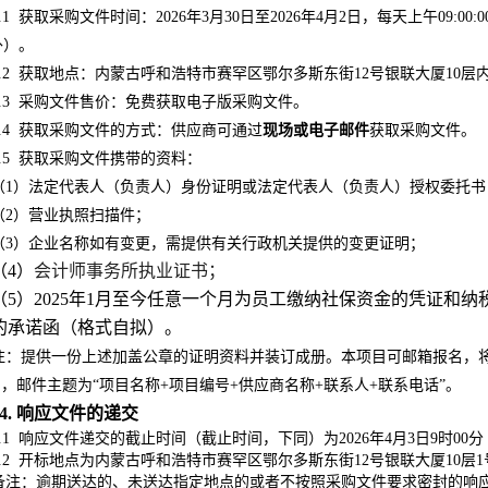
.1
获取采购文件时间：2026年3月30日至2026年4月2日，每天上午09:00:00至1
外）。
.2
获取地点：
内蒙古呼和浩特市赛罕区鄂尔多斯东街12号银联大厦10层
.3
采购文件售价：免费获取电子版采购文件
。
.4
获取采购文件的方式：供应商可通过
现场或电子邮件
获取采购文件。
.5
获取采购文件
携带的资料
：
（1）
法定代表人
（负责人）
身份证明或
法定代表人
（负责人）
授权委托书
（2）营业执照扫描件；
（3）企业名称如有变更，需提供有关行政机关提供的变更证明；
（4）
会计师事务所执业证书；
（5）2025年1月至今任意一个月为员工缴纳社保资金的凭证和
的承诺函（格式自拟）。
注：提供一份上述加盖公章的证明资料并装订成册
。本项目可邮箱报名，将以上
，邮件主题为“项目名称+项目编号+供应商名称+联系人+联系电话”。
4. 响应文件的递交
.1
响应文件递交的截止时间（截止时间，下同）为2026年4月3日9时00分
.2
开标地点为内蒙古呼和浩特市赛罕区鄂尔多斯东街12号银联大厦10层
备注：逾期送达的、未送达指定地点的或者不按照采购文件要求密封的响