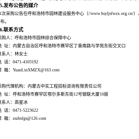
5.发布公告的媒介
本次采购公告在呼和浩特市园林建设服务中心（//www.hsyljsfwzx.org.cn/）、开云a
发布。
6.联系方式
采购人：呼和浩特市园林综合保障中心
地 址：内蒙古自治区呼和浩特市赛罕区丁香南路与学苑东街交叉口
联系人：林女士
 话：0471-4103192
 箱：YuanLinXMZX@163.com
采购代理机构：内蒙古中实工程招标咨询有限责任公司
地 址：呼和浩特市赛罕区鄂尔多斯东街12号银联大厦10层
联系人：高星冰
 话：0471-5223622
 箱：zszbsfgs@126.com