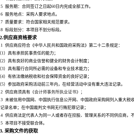
.5
服务期：合同签订之日起60日内完成全部工作。
.6
服务地点：采购人要求地点。
.7
质量要求：
符合国家相关规范要求
。
.8
标段划分：本项目不划分标段。
2.供应商资格要求
.1
供应商应符合《中华人民共和国政府采购法》第二十二条规定：
（1）具有承担民事责任的能力；
（2）具有良好的商业信誉和健全的财务会计制度；
（3）具有履行合同所必需的设备和专业技术能力；
（4）有依法缴纳税收和社会保障资金的良好记录；
（5）参加政府采购活动前三年内，在经营活动中没有重大违法记录。
.2
供应商须具有
《会计师事务所执业证书》；
.3
未被信用中国网、中国执行信息公开网、中国政府采购网列入重大税
为记录名单；在中国裁判
文书网无行贿犯罪记录
；
.4
供应商法定代表人为同一人或者存在控股、管理关系的不同供应商，
.5
本项目不接受联合体。
3. 采购文件的获取