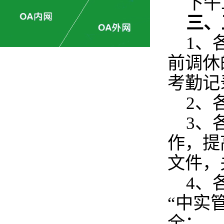
下午工
三、
1、
前调休
考勤记
2、
3、
作，提
文件，
4、
“中实
全；