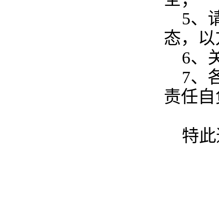
5、
态，以
6、
7、
责任自
特此