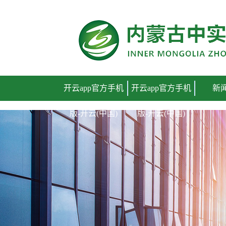
开云app官方手机版
开云app官方手机
开云app官方手机
新
版-开云(中国)
版-开云(中国)