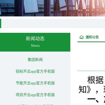
通知公告
新闻动态
News
集团新闻
招标开云app官方手机版
根据
节能开云app官方手机版
知》，
项目开云app官方手机版
一、