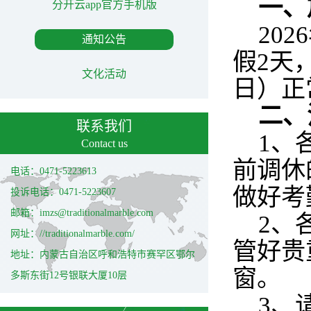
一、
分开云app官方手机版
20
通知公告
假2天
文化活动
日）正
二、
联系我们
1、
Contact us
前调休
电话：0471-5223613
做好考
投诉电话：0471-5223607
邮箱：imzs@traditionalmarble.com
2、
网址：//traditionalmarble.com/
管好贵
地址：内蒙古自治区呼和浩特市赛罕区鄂尔
窗。
多斯东街12号银联大厦10层
3、