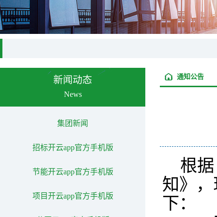
通知公告
新闻动态
News
集团新闻
招标开云app官方手机版
根据
节能开云app官方手机版
知》，
项目开云app官方手机版
下：