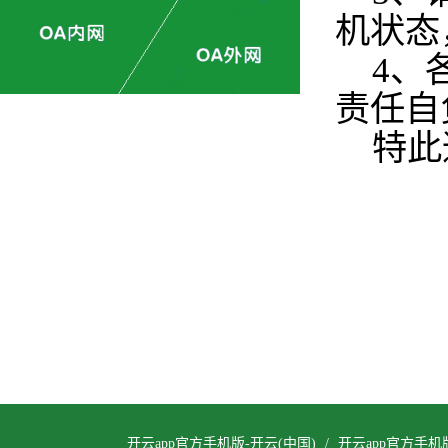
机状态
4、
责任自
特此
开云app官方手机版-开云(中国)
/
开云app官方手机