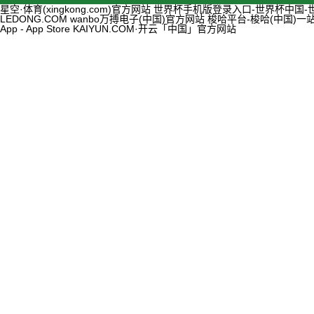
星空·体育(xingkong.com)官方网站
世界杯手机版登录入口-世界杯中国-
LEDONG.COM
wanbo万搏电子(中国)官方网站
梭哈平台-梭哈(中国)一
App - App Store
KAIYUN.COM·开云「中国」官方网站