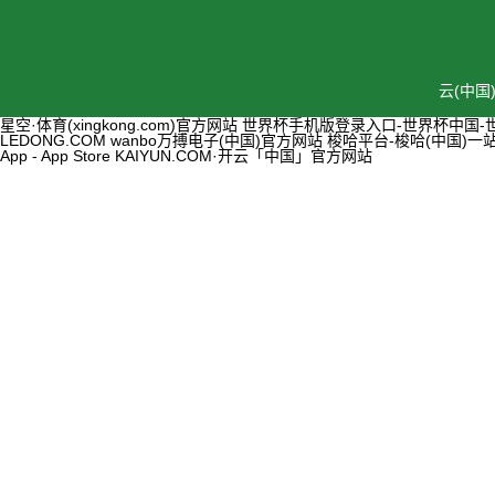
云(中
星空·体育(xingkong.com)官方网站
世界杯手机版登录入口-世界杯中国-
LEDONG.COM
wanbo万搏电子(中国)官方网站
梭哈平台-梭哈(中国)一
App - App Store
KAIYUN.COM·开云「中国」官方网站