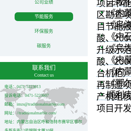
完成
项目节
公司业绩
《内
区勘查
节能服务
《乌
目节能
环保服务
《中
酸、200
碳服务
《乌
升级示
《内
酸、200
联系我们
《内
台机柜
Contact us
《鄂尔
再制造
电话：0471-5223613
顺利
产机组
投诉电话：0471-5223607
邮箱：imzs@traditionalmarble.com
项目开
网址：//traditionalmarble.com/
地址：内蒙古自治区呼和浩特市赛罕区鄂尔
多斯东街12号银联大厦10层