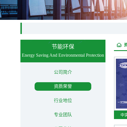
节能环保
Energy Saving And Environmental Protection
公司简介
资质荣誉
行业地位
专业团队
中