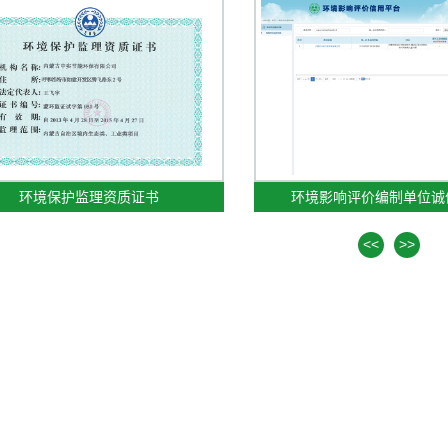
环境保护监理资质证书
环境影响评价编制单位诚
<<
>>