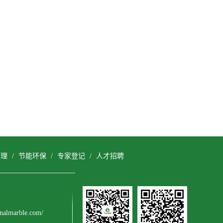
管理
/
节能环保
/
专家登记
/
人才招聘
almarble.com/