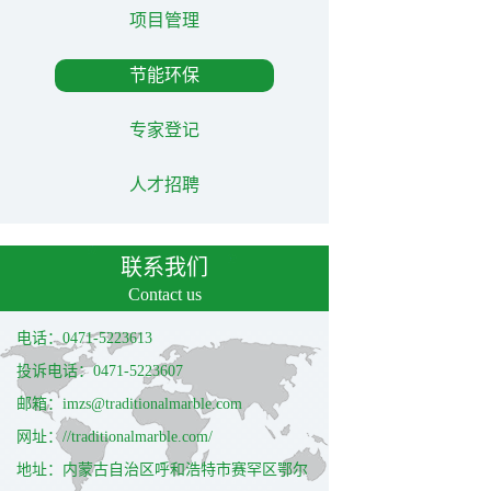
项目管理
节能环保
专家登记
人才招聘
联系我们
Contact us
电话：0471-5223613
投诉电话：0471-5223607
邮箱：imzs@traditionalmarble.com
网址：//traditionalmarble.com/
地址：内蒙古自治区呼和浩特市赛罕区鄂尔