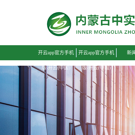
开云app官方手机版
开云app官方手机
开云app官方手机
新
版-开云(中国)
版-开云(中国)