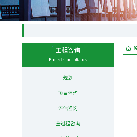
工程咨询
Project Consultancy
规划
项目咨询
评估咨询
全过程咨询