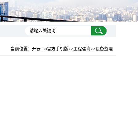
当前位置：
开云app官方手机版
>>工程咨询>>设备监理