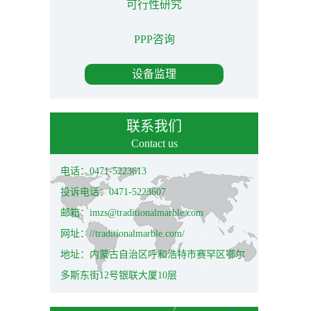
可行性研究
PPP咨询
设备监理
联系我们
Contact us
电话：0471-5223613
投诉电话：0471-5223607
邮箱：imzs@traditionalmarble.com
网址：//traditionalmarble.com/
地址：内蒙古自治区呼和浩特市赛罕区鄂尔
多斯东街12号银联大厦10层