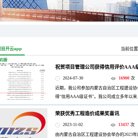
项目开云app
当前位置
机版
祝贺项目管理公司获得信用评价AAA
2024-07-30
16900
次
近期，我公司参加内蒙古自治区工程建设协会
得“信用AAA级证书”。我公司成立多年以
荣获优秀工程造价成果奖喜讯
2023-11-02
13437
次
由内蒙古自治区工程建设协会举办的2023