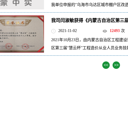
我单位申报的“乌海市乌达区城市棚户区改
我司闫淑敏获得《内蒙古自治区第三届
2021-11-02
12493
次
2021年10月23日，由内蒙古自治区工
区第三届“慧云杯”工程造价从业人员业务
<<
>>